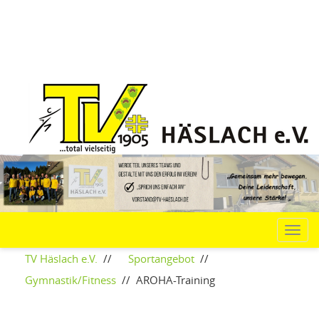
Navi
TV Häslach e.V.
//
Sportangebot
//
Gymnastik/Fitness
//
AROHA-Training