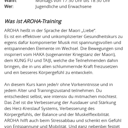
Wann:
Montags von 17:30 Uhr bis 18:30 Uhr
Wer:
Jugendliche und Erwachsene
Was ist AROHA-Training
AROHA heißt in der Sprache der Maori „Liebe“.
Es ist ein effektiver und unkomplizierter Gesundheitskurs zu
eigens dafür komponierter Musik mit spannungsvollen und
entspannenden Elemente im Wechsel. Die Bewegungen sind
inspiriert vom HAKA (sogenannter Kriegstanz der Maori),
dem KUNG FU und TAIJI, welche die Teilnehmenden dahin
bringen, die in uns allen schlummernde Kraft freizusetzen
und ein besseres Körpergefühl zu entwickeln.
An diesem Kurs kann jede/r ohne Vorkenntnisse und in
jedem Alter und Trainingszustand teilnehmen. Du
entscheidest selbst, wie intensiv du mitmachen möchtest.
Das Ziel ist die Verbesserung der Ausdauer und Stärkung
des Herz-Kreislauf Systems, Verbesserung des
Körpergefühls, der Balance und der Muskelflexibilität.
AROHA hilft auch beim Stressabbau und schenkt ein Gefühl
von Entspannung und Mobilität. Und ganz nebenbei festigt